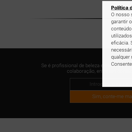
Política
O nosso s
garantir 
conteúdo
utilizado
eficácia.
necessári
qualquer
Consente 
Se é profissional de beleza e está inter
colaboração, entre em conta
Sim, conte-me ma