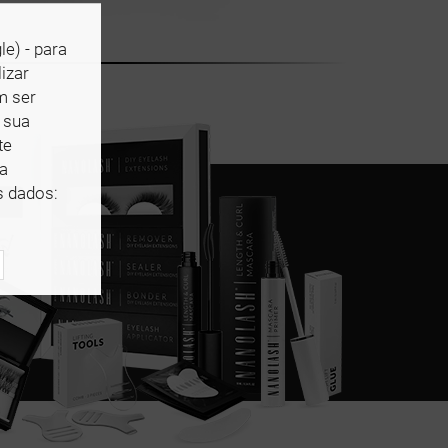
le) - para
izar
m ser
 sua
te
 a
s dados: