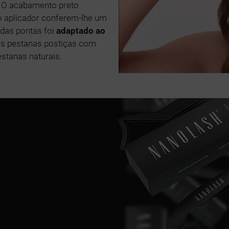
. O acabamento preto
o aplicador conferem-lhe um
 das pontas foi
adaptado ao
 as pestanas postiças com
stanas naturais.