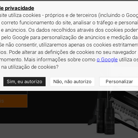
 de privacidade
ite utiliza cookies - próprios e de terceiros (incluindo o Goog
o correto funcionamento do site, analisar o tráfego e personal
 e anúncios. Os dados recolhidos através dos cookies pode
s pelo Google para personalização de anúncios e medição da
 Se não consentir, utilizaremos apenas os cookies estritamen
os. Pode alterar as definições de cookies no seu navegador
 momento. Mais informações sobre como
o Google
utiliza o
na utilização de cookies?
essado em estabelecer uma
cto connosco.
Sim, eu autorizo
Não, não autorizo
Personalizar
is