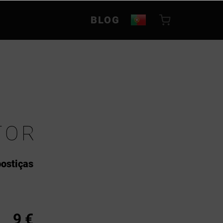
BLOG
TOR
postiças
9 €