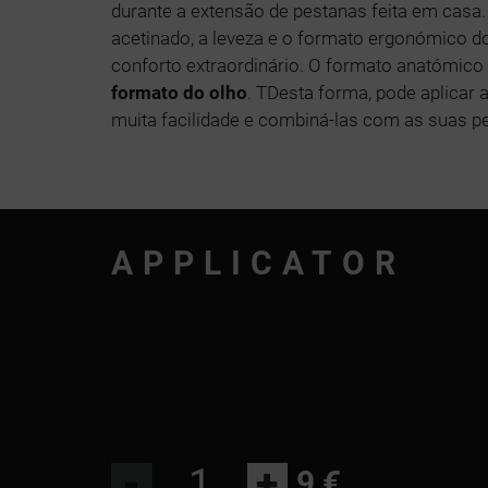
durante a extensão de pestanas feita em casa
acetinado, a leveza e o formato ergonómico d
conforto extraordinário. O formato anatómico
formato do olho
. TDesta forma, pode aplicar
muita facilidade e combiná-las com as suas pe
APPLICATOR
-
+
9 €