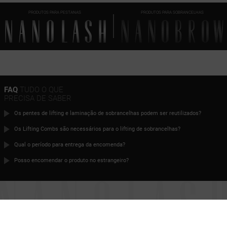
PRODUTOS PARA PESTANAS
PRODUTOS PARA SOBRANCELHAS
FAQ
TUDO O QUE
PRECISA DE SABER
Os pentes de lifting e laminação de sobrancelhas podem ser reutilizados?
Os Lifting Combs são necessários para o lifting de sobrancelhas?
Qual o período para entrega da encomenda?
Posso encomendar o produto no estrangeiro?
PESTANAS PERFEITAS AGORA MESMO