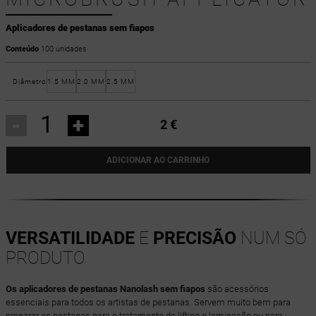
Aplicadores de pestanas sem fiapos
Conteúdo
100 unidades
Diâmetro
1.5 MM
2.0 MM
2.5 MM
-
+
2 €
ADICIONAR AO CARRINHO
VERSATILIDADE
E
PRECISÃO
NUM SÓ
PRODUTO
Os aplicadores de pestanas Nanolash sem fiapos
são acessórios
essenciais para todos os artistas de pestanas. Servem muito bem para
preparar as pestanas para o tratamento de lifting e laminação ou para