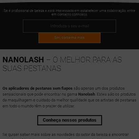
Se é profissional de beleza e está interessado em estabelecer uma colaboração, entre
em contacto connosco.
Sim, conte-me mais
NANOLASH
– O MELHOR PARA AS
SUAS PESTANAS
Os aplicadores de pestanas sem fiapos
são apenas um dos produtos
sensacionais que pode encontrar na gama
Nanolash
. Estes são os produtos
de maquilhagem e cuidado da melhor qualidade que os artistas de pestanas
em todo o mundo têm o prazer de utilizar.
Conheça nossos produtos
Se quiser saber mais sobre as novidades do setor da beleza e encontrar