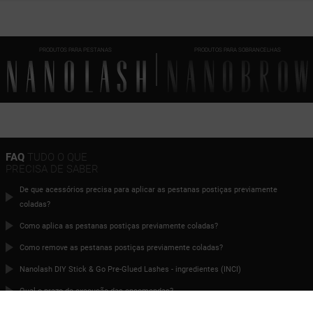
PRODUTOS PARA PESTANAS
PRODUTOS PARA SOBRANCELHAS
FAQ
TUDO O QUE
PRECISA DE SABER
De que acessórios precisa para aplicar as pestanas postiças previamente
coladas?
Como aplica as pestanas postiças previamente coladas?
Como remove as pestanas postiças previamente coladas?
Nanolash DIY Stick & Go Pre-Glued Lashes - ingredientes (INCI)
Qual o prazo de execução das encomendas?
Posso fazer uma encomenda se viver no estrangeiro?