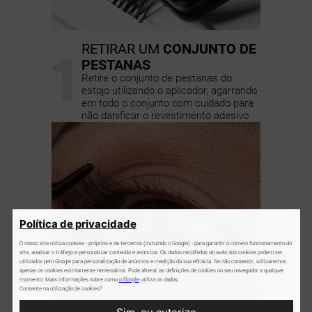
1
RETIRAR UM
CONJUNTO DE
PESTANAS
Retire o conjunto de pestanas do
estojo utilizando o aplicador, agarrando
em todo o conjunto com cuidado para
não danificar o revestimento adesivo
Política de privacidade
O nosso site utiliza cookies - próprios e de terceiros (incluindo o Google) - para garantir o correto funcionamento do
site, analisar o tráfego e personalizar conteúdo e anúncios. Os dados recolhidos através dos cookies podem ser
utilizados pelo Google para personalização de anúncios e medição da sua eficácia. Se não consentir, utilizaremos
apenas os cookies estritamente necessários. Pode alterar as definições de cookies no seu navegador a qualquer
momento. Mais informações sobre como
o Google
utiliza os dados:
Consente na utilização de cookies?