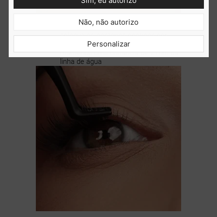
Sim, eu autorizo
2
Não, não autorizo
APLICAR
AS PESTANAS
coloque as pestanas postiças por
Personalizar
baixo das pestanas naturais,
mantendo uma distância de 2 mm da
linha de água